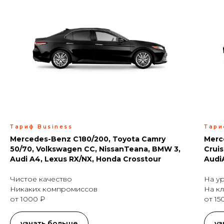
Тариф Business
Тари
Mercedes-Benz C180/200, Toyota Camry
Merc
50/70, Volkswagen CC, NissanTeana, BMW 3,
Crui
Audi A4, Lexus RX/NX, Honda Crosstour
Audi
Чистое качество
На у
Никаких компромиссов
На кл
от 1000 ₽
от 15
узнать больше
уз