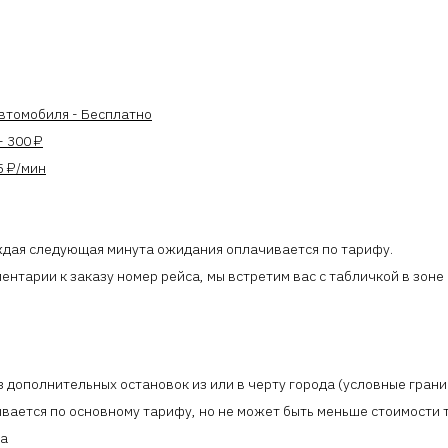
автомобиля - Бесплатно
- 300 ₽
5 ₽/мин
ждая следующая минута ожидания оплачивается по тарифу.
ентарии к заказу номер рейса, мы встретим вас с табличкой в зоне
дополнительных остановок из или в черту города (условные грани
ывается по основному тарифу, но не может быть меньше стоимости 
ра