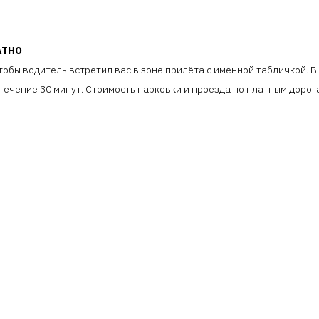
АТНО
обы водитель встретил вас в зоне прилёта с именной табличкой. 
ечение 30 минут. Стоимость парковки и проезда по платным дорога
КОМПАНИЯ
ДЛЯ БИЗНЕСА
ОБЩЕ