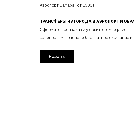
Аэропорт Самара- от 1500 ₽
ТРАНСФЕРЫ ИЗ ГОРОДА В АЭРОПОРТ И ОБР
Оформите предзаказ и укажите номер рейса, чт
аэропортом включено бесплатное ожидание в т
Казань
ГОРОДА
ДЛЯ ШОФЁРОВ