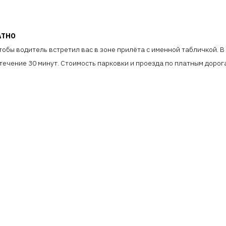
АТНО
обы водитель встретил вас в зоне прилёта с именной табличкой. 
ечение 30 минут. Стоимость парковки и проезда по платным дорога
КОМПАНИЯ
ДЛЯ БИЗНЕСА
ОБЩЕ