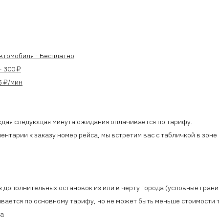
автомобиля - Бесплатно
- 300 ₽
5 ₽/мин
ждая следующая минута ожидания оплачивается по тарифу.
ентарии к заказу номер рейса, мы встретим вас с табличкой в зоне
дополнительных остановок из или в черту города (условные грани
ывается по основному тарифу, но не может быть меньше стоимости 
ра