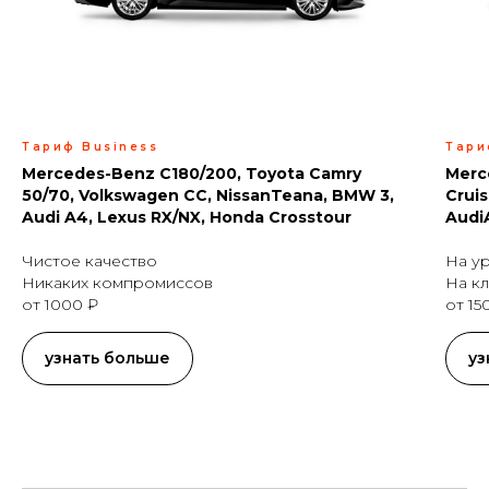
Тариф Business
Тари
Mercedes-Benz C180/200, Toyota Camry
Merc
50/70, Volkswagen CC, NissanTeana, BMW 3,
Crui
Audi A4, Lexus RX/NX, Honda Crosstour
Audi
Чистое качество
На у
Никаких компромиссов
На кл
от 1000 ₽
от 15
узнать больше
уз